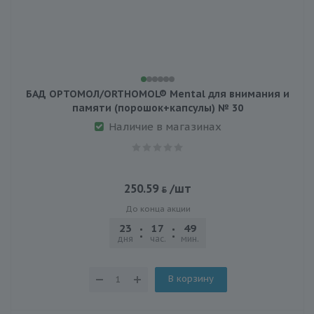
БАД ОРТОМОЛ/ORTHOMOL® Mental для внимания и
памяти (порошок+капсулы) № 30
Наличие в магазинах
250.59
/шт
До конца акции
23
17
49
21
дня
час.
мин.
сек.
В корзину