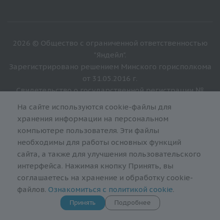
2026 © Общество с ограниченной ответственностью
"Яндейл".
Зарегистрировано решением Минского горисполкома
от 31.05.2016 г.
Свидетельство о государственной регистрации №
192656821.
На сайте используются cookie-файлы для
хранения информации на персональном
Юридический адрес: 220076, Республика Беларусь, г.
компьютере пользователя. Эти файлы
Минск, ул. Мстиславца, д. 18, пом. 376
необходимы для работы основных функций
сайта, а также для улучшения пользовательского
Интернет-гипермаркет медтехники и товаров для
интерфейса. Нажимая кнопку Принять, вы
красоты и здоровья "Скажи здоровью "Да!".
соглашаетесь на хранение и обработку cookie-
Заказы, оформленные через корзину сайта
файлов.
Ознакомиться с политикой cookie
.
принимаются круглосуточно.
Принять
Подробнее
Время работы точки самовывоза по адресу г. Минск,
ул. Академическая, д. 7: Пн – Вс: с 8:30 до 20:30.