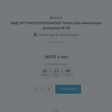
БАД ОРТОМОЛ/ORTHOMOL® Femin при менопаузе
(капсулы) № 60
Наличие в магазинах
160.97
/шт
До конца акции
23
17
49
21
дня
час.
мин.
сек.
В корзину