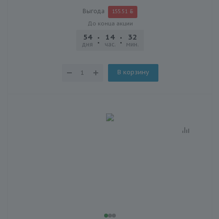
Выгода
155.51
До конца акции
54
14
32
03
дня
час.
мин.
сек.
В корзину