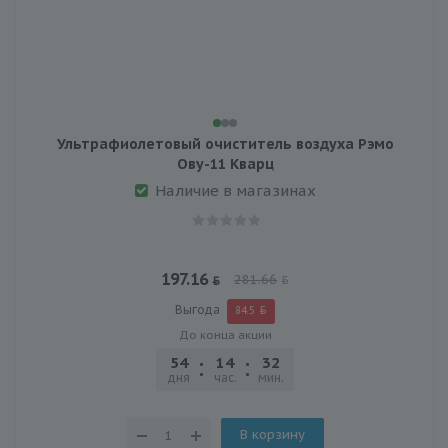
Ультрафиолетовый очиститель воздуха Рэмо
Ову-11 Кварц
Наличие в магазинах
197.16
281.66
Выгода
84.5
До конца акции
54
14
32
03
дня
час.
мин.
сек.
В корзину