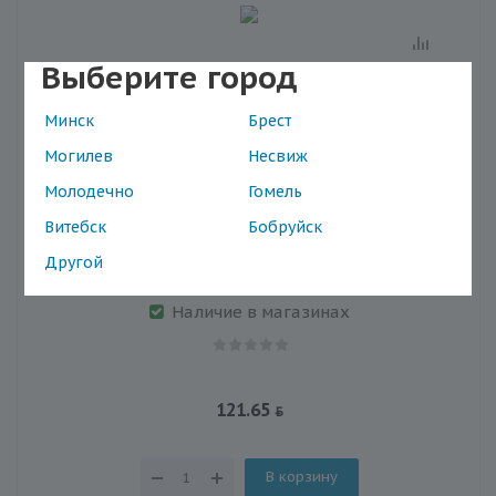
Выберите город
Минск
Брест
Могилев
Несвиж
Молодечно
Гомель
Витебск
Бобруйск
Ультрафиолетовый бактерицидный облучатель
Другой
Солнышко ОУФб-04
Наличие в магазинах
121.65
В корзину