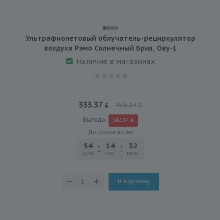
Ультрафиолетовый облучатель-рециркулятор
воздуха Рэмо Солнечный Бриз, Ову-1
Наличие в магазинах
333.37
476.24
Выгода
142.87
До конца акции
54
14
32
03
дня
час.
мин.
сек.
В корзину