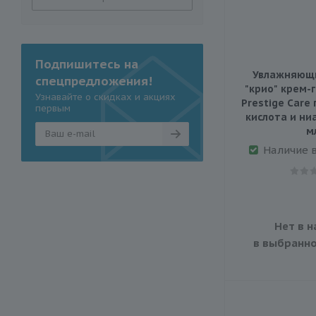
Подпишитесь на
Увлажняющ
спецпредложения!
"крио" крем-
Узнавайте о скидках и акциях
Prestige Care
первым
кислота и ни
м
Наличие 
Нет в н
в выбранно