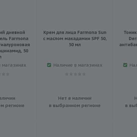
ий дневной
Крем для лица Farmona Sun
Тоник
гель Farmona
с маслом макадамии SPF 50,
Der
 гиалуроновая
50 мл
антибак
ацинамид, 50
л
в магазинах
Наличие в магазинах
На
аличии
Нет в наличии
Н
м регионе
в выбранном регионе
в вы