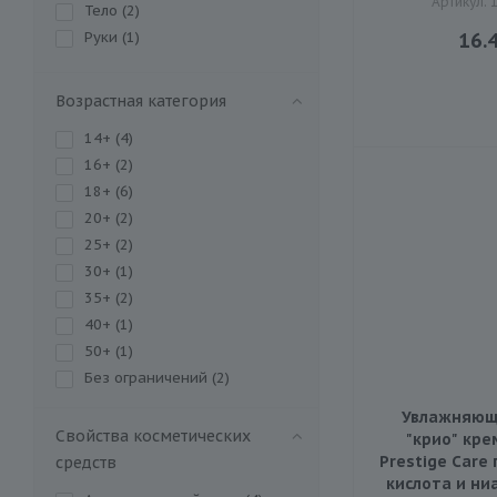
Артикул: 
Тело (
2
)
Руки (
1
)
16.
Возрастная категория
14+ (
4
)
16+ (
2
)
18+ (
6
)
20+ (
2
)
25+ (
2
)
30+ (
1
)
35+ (
2
)
40+ (
1
)
50+ (
1
)
Без ограничений (
2
)
Увлажняющ
Свойства косметических
"крио" кре
Prestige Care
средств
кислота и ни