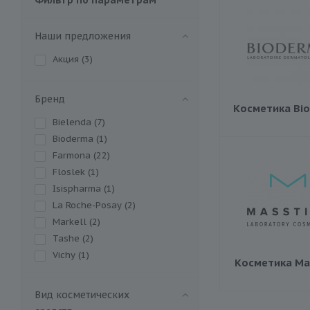
Наши предложения
Акция (
3
)
Бренд
Косметика Bi
Bielenda (
7
)
Bioderma (
1
)
Farmona (
22
)
Floslek (
1
)
Isispharma (
1
)
La Roche-Posay (
2
)
Markell (
2
)
Tashe (
2
)
Vichy (
1
)
Косметика Ma
Вид косметических