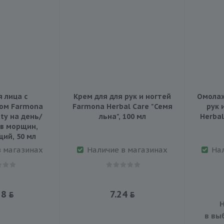
 лица с
Крем для для рук и ногтей
Омола
ом Farmona
Farmona Herbal Care "Семя
рук 
ty на день/
льна", 100 мл
Herbal
в морщин,
ий, 50 мл
в магазинах
Наличие в магазинах
На
58
7.24
Н
в вы