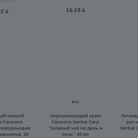
10703729
16.58
42
ий ночной
Нормализующий крем
Регене
м Farmona
Farmona Herbal Care
рук 
 гиалуроновая
"Зеленый чай на день и
Herbal 
ацинамид, 50
ночь", 50 мл