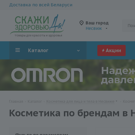
Доставка по всей Беларуси
Ваш город
Несвиж
Каталог
Акции
Главная
-
Каталог
-
Косметика для лица и тела в Несвиже
-
Косме
Косметика по брендам в 
Фильтр по параметрам