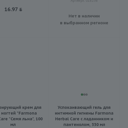
Артикул: 018238
16.97
Нет в наличии
в выбранном регионе
рирующий крем для
Успокаивающий гель для
и ногтей "Farmona
интимной гигиены Farmona
Care "Семя льна", 100
Herbal Care с ладанником и
мл
пантенолом, 330 мл