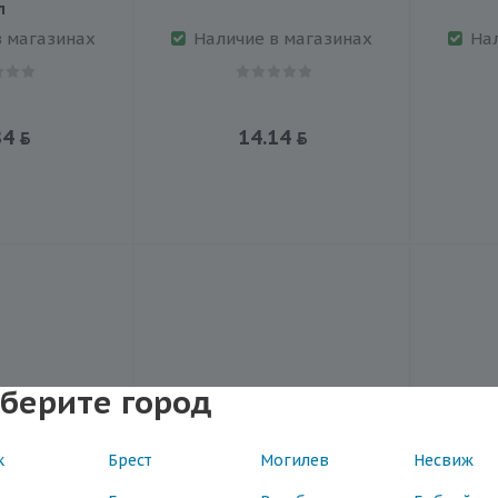
л
в магазинах
Наличие в магазинах
На
84
14.14
берите город
к
Брест
Могилев
Несвиж