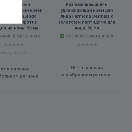
льтрабогатый
Разглаживающий и
навливающий крем-
увлажняющий крем для
центрат Bielenda
лица Farmona Dermiss с
ium + Q10 против
золотом и пептидами для
ин на ночь, 50 мл
лица, 50 мл
личие в магазинах
Наличие в магазинах
Артикул: 054434
Нет в наличии
ет в наличии
в выбранном регионе
бранном регионе