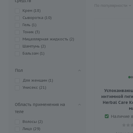
средств
По популярности
Крем (
18
)
Сыворотка (
10
)
Гель (
1
)
Тоник (
3
)
Мицеллярная жидкость (
2
)
Шампунь (
2
)
Бальзам (
1
)
Пол
Для женщин (
1
)
Унисекс (
21
)
Успокаивающ
интимной гиг
Herbal Care К
Область применения на
м
теле
Наличие 
Волосы (
2
)
Лицо (
29
)