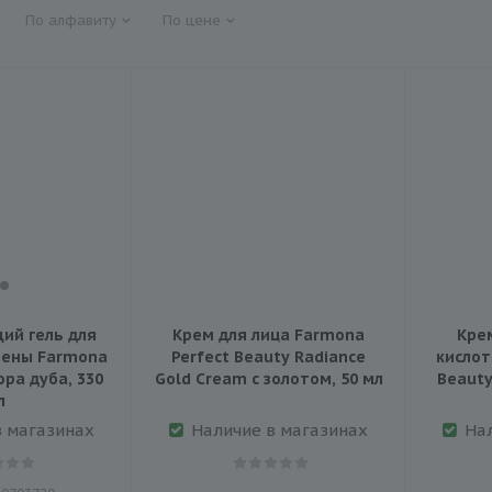
По алфавиту
По цене
ий гель для
Крем для лица Farmona
Кре
иены Farmona
Perfect Beauty Radiance
кислот
ора дуба, 330
Gold Cream с золотом, 50 мл
Beauty
л
в магазинах
Наличие в магазинах
На