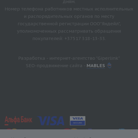
дням.
Номер телефона работников местных исполнительных
и распорядительных органов по месту
государственной регистрации ООО"Яндейл",
уполномоченных рассматривать обращения
покупателей: +37517 318-13-33.
Разработка - интернет-агентство "Giperlink"
SEO-продвижение сайта -
MABLES