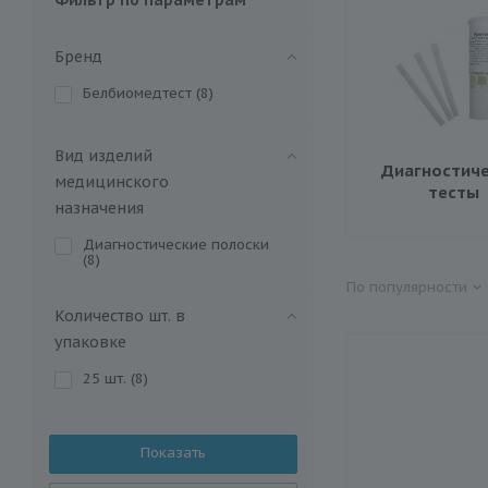
Бренд
Белбиомедтест (
8
)
Вид изделий
Диагностиче
медицинского
тесты
назначения
Диагностические полоски
(
8
)
По популярности
Количество шт. в
упаковке
25 шт. (
8
)