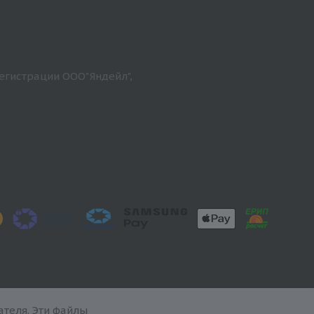
егистрации ООО"Яндейл",
теля. Эти файлы