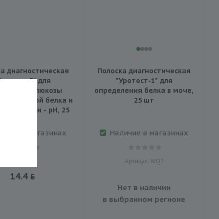
а диагностическая
Полоска диагностическая
Уротест-3" для
"Уротест-1" для
деления глюкозы
определения белка в моче,
личественой белка и
25 шт
ности мочи - pH, 25
шт
личие в магазинах
Наличие в магазинах
Артикул: WQ2
14.4
Нет в наличии
в выбранном регионе