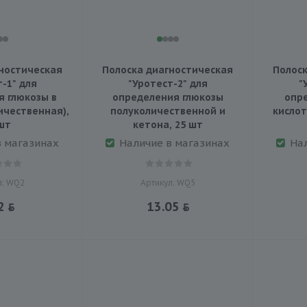
ностическая
Полоска диагностическая
Полоск
-1" для
"Уротест-2" для
"
 глюкозы в
определения глюкозы
опре
ичественная),
полуколичественной и
кислот
шт
кетона, 25 шт
в магазинах
Наличие в магазинах
На
л: WQ2
Артикул: WQ5
2
13.05