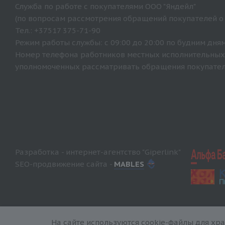
Служба по работе с покупателями ООО "Яндейл"
(по вопросам рассмотрения обращений покупателей о
Тел.: +37517 375-71-90
Режим работы службы: с 09:00 до 20:00 по будним дням
Номер телефона работников местных исполнительных 
уполномоченных рассматривать обращения покупателе
Разработка - интернет-агентство "Giperlink"
SEO-продвижение сайта -
MABLES
На сайте используются cookie-файлы для хр