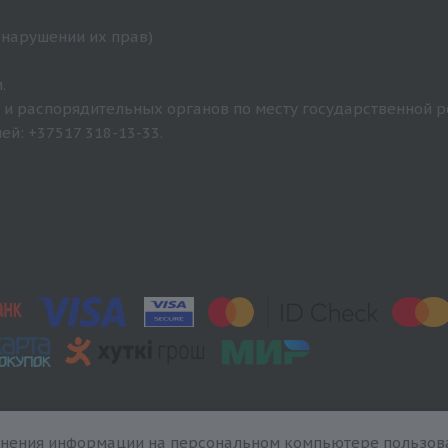
 нарушении их прав)
.
и распорядительных органов по месту государственной р
й: +37517 318-13-33.
анения информации на персональном компьютере пользова