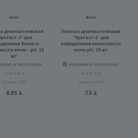
а диагностическая
Полоска диагностическая
Уротест-2" для
"Уротест-1" для
деления белка и
определения кислотности
ности мочи - pH, 25
мочи-pH, 25 шт
шт
личие в магазинах
Наличие в магазинах
Артикул: WQ6
Артикул: WQ4
8.85
7.5