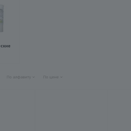
ские
По алфавиту
По цене