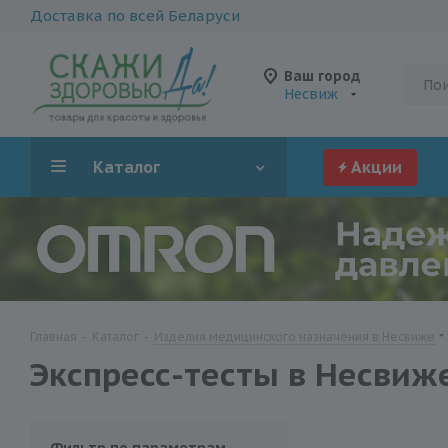
Доставка по всей Беларуси
Ваш город
Несвиж
Каталог
Акции
Главная
-
Каталог
-
Изделия медицинского назначения в Несвиже
Экспресс-тесты в Несвиж
Фильтр по параметрам