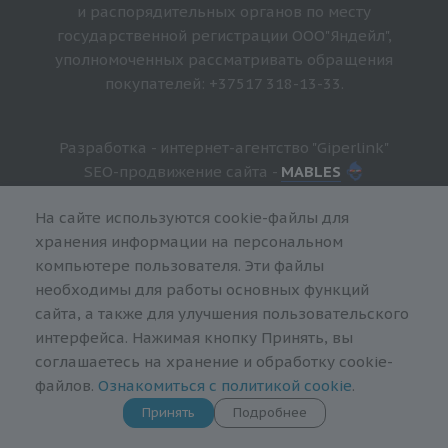
и распорядительных органов по месту
государственной регистрации ООО"Яндейл",
уполномоченных рассматривать обращения
покупателей: +37517 318-13-33.
Разработка - интернет-агентство "Giperlink"
SEO-продвижение сайта -
MABLES
На сайте используются cookie-файлы для
хранения информации на персональном
компьютере пользователя. Эти файлы
необходимы для работы основных функций
сайта, а также для улучшения пользовательского
интерфейса. Нажимая кнопку Принять, вы
соглашаетесь на хранение и обработку cookie-
файлов.
Ознакомиться с политикой cookie
.
Принять
Подробнее