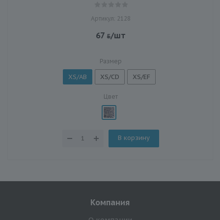
Артикул: 2128
67
/шт
Размер
XS/AB
XS/CD
XS/EF
Цвет
В корзину
Компания
О компании