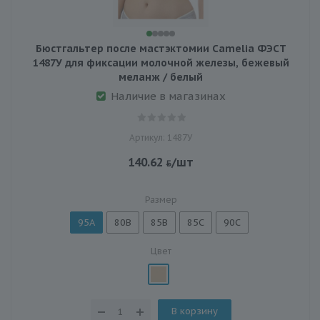
Бюстгальтер после мастэктомии Camelia ФЭСТ
1487У для фиксации молочной железы, бежевый
меланж / белый
Наличие в магазинах
Артикул: 1487У
140.62
/шт
Размер
95A
80B
85B
85C
90C
Цвет
В корзину