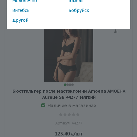
Молодечно
Гомель
Витебск
Бобруйск
Другой
Бюстгальтер после мастэктомии Amoena АМОЕНА
Aurelie SB 44277, мягкий
Наличие в магазинах
Артикул: 44277
123.40
/шт