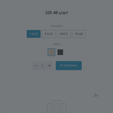
203.48
/шт
Размер
75CD
85CD
90CD
95AB
Цвет
В корзину