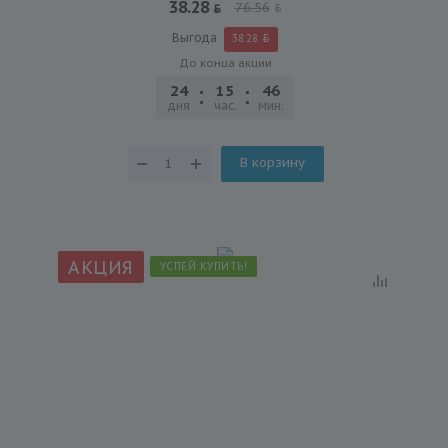
38.28
76.56
Выгода
38.28
До конца акции
24
15
46
30
дня
час.
мин.
сек.
В корзину
АКЦИЯ
УСПЕЙ КУПИТЬ!