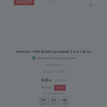
АКЦИЯ
Кинезио тейп Bradex розовый 5 м х 2,50 см
Наличие в магазинах
Артикул: SF 1007
8.83
10.39
Выгода
1.56
До конца акции
24
15
42
30
дня
час.
мин.
сек.