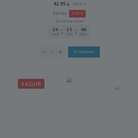
42.95
85.9
Выгода
42.95
До конца акции
24
15
46
30
дня
час.
мин.
сек.
В корзину
АКЦИЯ