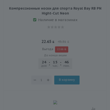
Компрессионные носки для спорта Royal Bay RB PN
Hight-Сut Neon
Наличие в магазинах
22.65
45.31
Выгода
22.66
До конца акции
24
15
46
30
дня
час.
мин.
сек.
В корзину