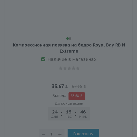
Компрессионная повязка на бедро Royal Bay RB N
Extreme
Наличие в магазинах
33.67
67.35
Выгода
33.68
До конца акции
24
15
46
30
дня
час.
мин.
сек.
В корзину