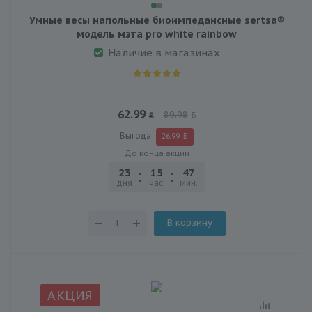
Умные весы напольные биоимпедансные sertsa®
модель мэта pro white rainbow
Наличие в магазинах
62.99
89.98
Выгода
26.99
До конца акции
23
15
47
30
дня
час.
мин.
сек.
В корзину
АКЦИЯ