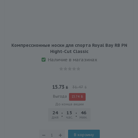
Компрессионные носки для спорта Royal Bay RB PN
Hight-Сut Classic
Наличие в магазинах
15.73
31.47
Выгода
15.74
До конца акции
24
15
46
30
дня
час.
мин.
сек.
В корзину