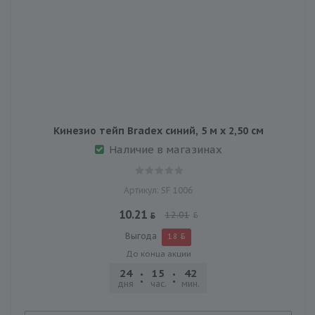
Кинезио тейп Bradex синий, 5 м х 2,50 см
Наличие в магазинах
Артикул: SF 1006
10.21
12.01
Выгода
1.8
До конца акции
24
15
42
30
дня
час.
мин.
сек.