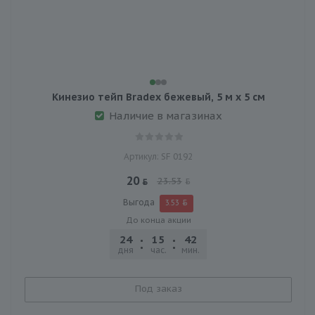
Кинезио тейп Bradex бежевый, 5 м х 5 см
Наличие в магазинах
Артикул: SF 0192
20
23.53
Выгода
3.53
До конца акции
24
15
42
30
дня
час.
мин.
сек.
Под заказ