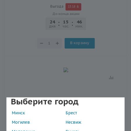
Выгода
13.18
До конца акции
24
15
46
30
дня
час.
мин.
сек.
В корзину
Выберите город
Минск
Брест
Могилев
Несвиж