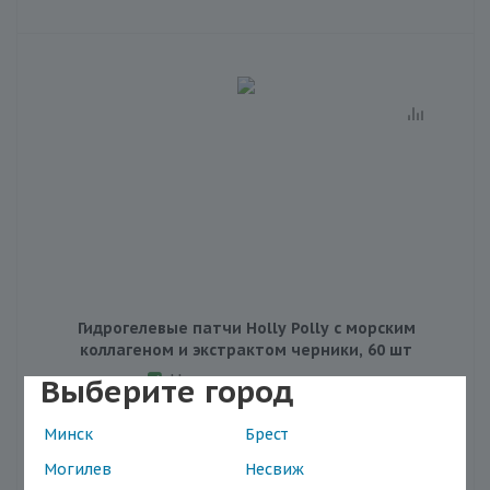
Гидрогелевые патчи Holly Polly с морским
коллагеном и экстрактом черники, 60 шт
Наличие в магазинах
Выберите город
Минск
Брест
Могилев
Несвиж
22.4