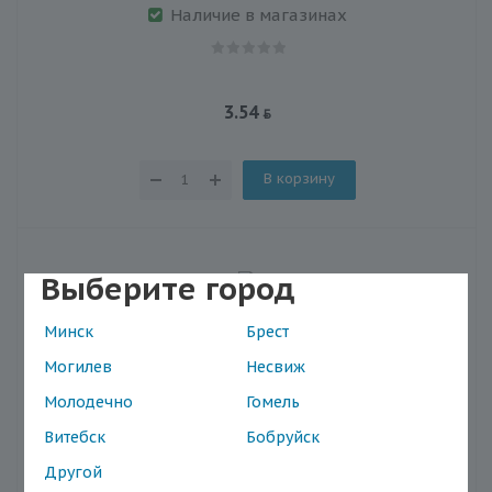
Наличие в магазинах
3.54
В корзину
Выберите город
АКЦИЯ
Минск
Брест
Могилев
Несвиж
Молодечно
Гомель
Витебск
Бобруйск
Другой