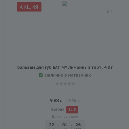
АКЦИЯ
Бальзам для губ EAT MY Лимонный тарт, 4.8 г
Наличие в магазинах
9.88
10.98
Выгода
1.1
До конца акции
22
01
26
47
дня
час.
мин.
сек.