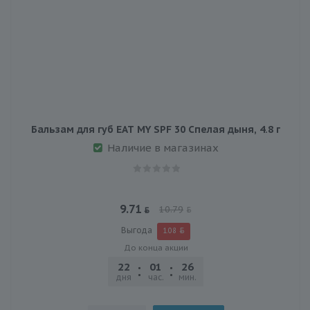
Бальзам для губ EAT MY SPF 30 Спелая дыня, 4.8 г
Наличие в магазинах
9.71
10.79
Выгода
1.08
До конца акции
22
01
26
47
дня
час.
мин.
сек.