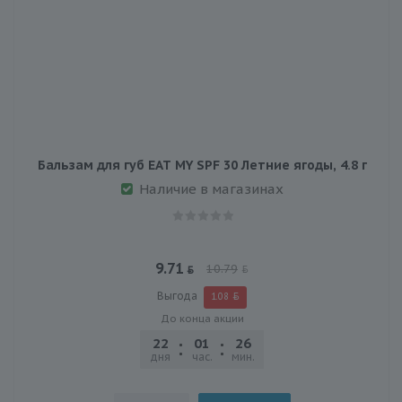
Бальзам для губ EAT MY SPF 30 Летние ягоды, 4.8 г
Наличие в магазинах
9.71
10.79
Выгода
1.08
До конца акции
22
01
26
47
дня
час.
мин.
сек.