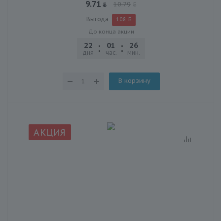
9.71
10.79
Выгода
1.08
До конца акции
22
01
26
47
дня
час.
мин.
сек.
В корзину
АКЦИЯ