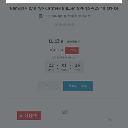
Бальзам для губ Carmex Вишня SPF 15 4,25 г в стике
Наличие в магазинах
16.13
17.92
Выгода
1.79
До конца акции
22
01
26
47
дня
час.
мин.
сек.
В корзину
АКЦИЯ