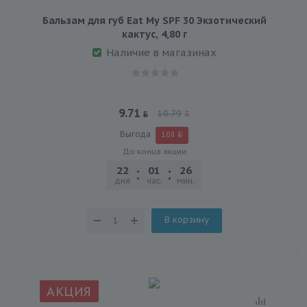
Бальзам для губ Eat My SPF 30 Экзотический
кактус, 4,80 г
Наличие в магазинах
9.71
10.79
Выгода
1.08
До конца акции
22
01
26
47
дня
час.
мин.
сек.
В корзину
АКЦИЯ