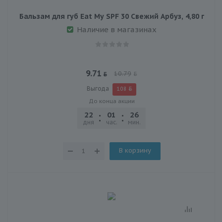
Бальзам для губ Eat My SPF 30 Свежий Арбуз, 4,80 г
Наличие в магазинах
9.71
10.79
Выгода
1.08
До конца акции
22
01
26
47
дня
час.
мин.
сек.
В корзину