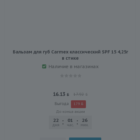
Бальзам для губ Carmex классический SPF 15 4,25г
в стике
Наличие в магазинах
16.13
17.92
Выгода
1.79
До конца акции
22
01
26
47
дня
час.
мин.
сек.