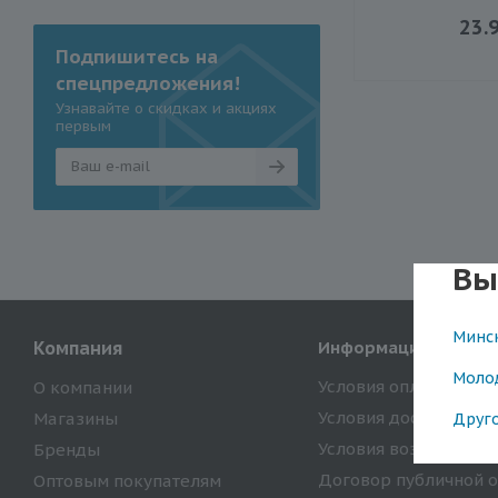
23.
Подпишитесь на
спецпредложения!
Узнавайте о скидках и акциях
первым
Вы
Минс
Компания
Информация
Моло
Условия оплаты
О компании
Условия доставки
Магазины
Друг
Условия возврата то
Бренды
Договор публичной 
Оптовым покупателям