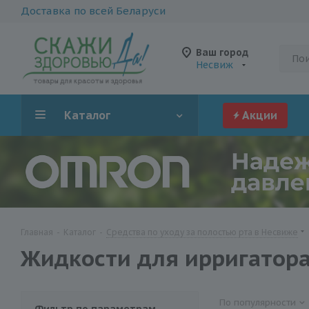
Доставка по всей Беларуси
Ваш город
Несвиж
Каталог
Акции
Главная
-
Каталог
-
Средства по уходу за полостью рта в Несвиже
Жидкости для ирригатора
По популярности
Фильтр по параметрам