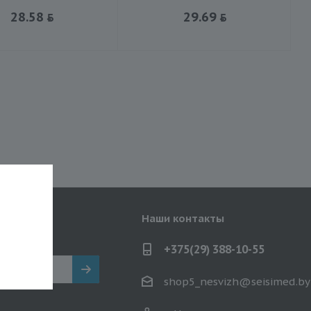
28.58
29.69
ь на
Наши контакты
жения!
+375(29) 388-10-55
shop5_nesvizh@seisimed.by