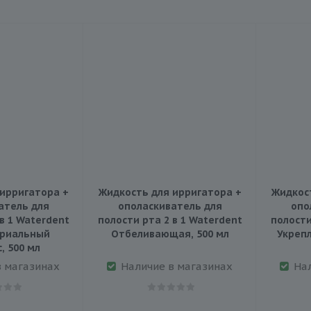
ирригатора +
Жидкость для ирригатора +
Жидкос
атель для
ополаскиватель для
опо
в 1 Waterdent
полости рта 2 в 1 Waterdent
полости
риальный
Отбеливающая, 500 мл
Укрепл
, 500 мл
в магазинах
Наличие в магазинах
На