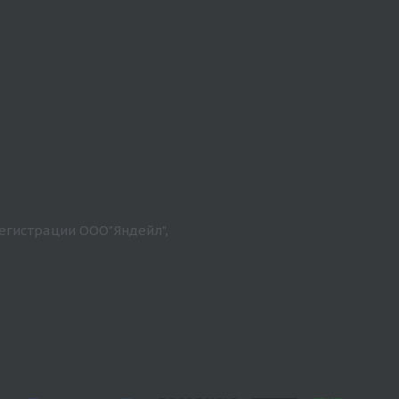
егистрации ООО"Яндейл",