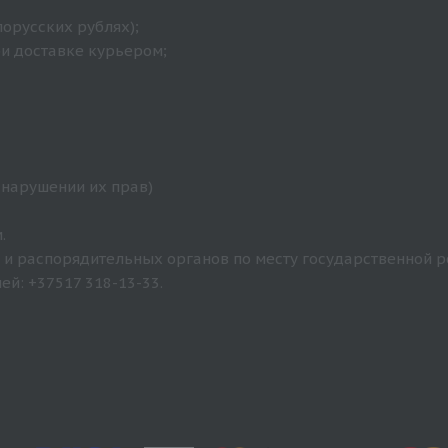
лорусских рублях);
ри доставке курьером;
 нарушении их прав)
.
и распорядительных органов по месту государственной р
й: +37517 318-13-33.