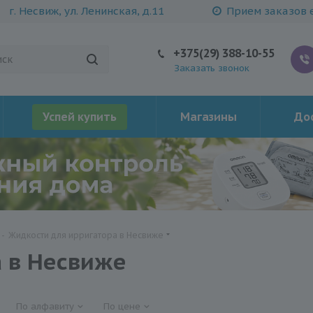
г. Несвиж, ул. Ленинская, д.11
Прием заказов е
+375(29) 388-10-55
Заказать звонок
Успей купить
Магазины
Дос
-
Жидкости для ирригатора в Несвиже
 в Несвиже
По алфавиту
По цене