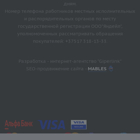
дням.
Номер телефона работников местных исполнительных
и распорядительных органов по месту
государственной регистрации ООО"Яндейл",
уполномоченных рассматривать обращения
покупателей: +37517 318-13-33.
Разработка - интернет-агентство "Giperlink"
SEO-продвижение сайта -
MABLES