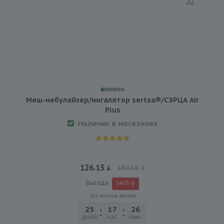
Меш-небулайзер/ингалятор sertsa®/СЭРЦА Air
Plus
Наличие в магазинах
126.13
180.18
Выгода
54.05
До конца акции
25
17
26
32
дней
час.
мин.
сек.