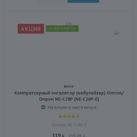
АКЦИЯ
УСПЕЙ КУПИТЬ!
Компрессорный ингалятор (небулайзер) Omron/
Омрон NE-C28P (NE-C28P-E)
Наличие в магазинах
Артикул: NE-C28P-E
119
293.06