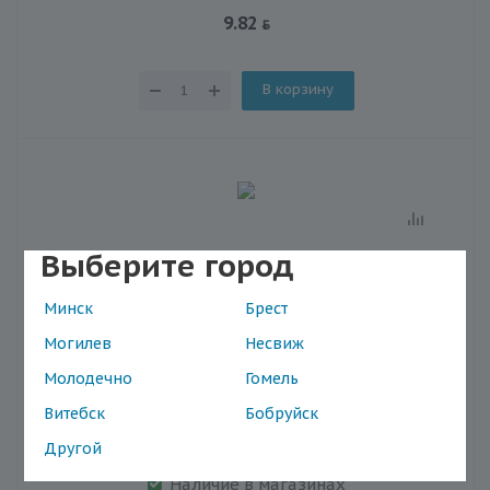
9.82
В корзину
Выберите город
Минск
Брест
Могилев
Несвиж
Молодечно
Гомель
Витебск
Бобруйск
Назальный душ к ингалятору Omron/Омрон C102
Другой
Total
Наличие в магазинах