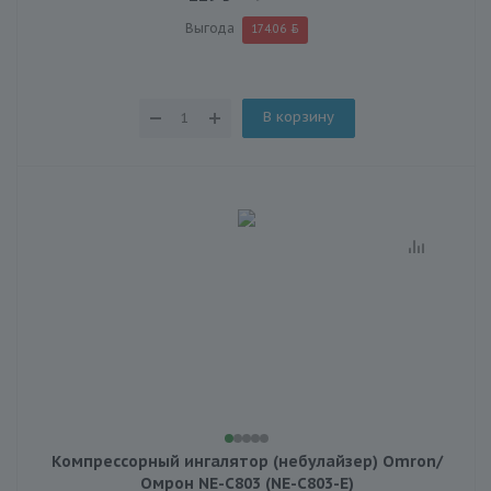
Выгода
174.06
В корзину
Компрессорный ингалятор (небулайзер) Omron/
Омрон NE-C803 (NE-C803-E)