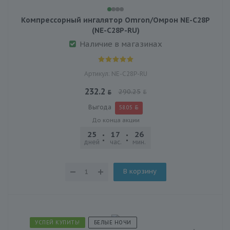
Компрессорный ингалятор Omron/Омрон NE-C28P
(NE-C28P-RU)
Наличие в магазинах
Артикул: NE-C28P-RU
232.2
290.25
Выгода
58.05
До конца акции
25
17
26
32
дней
час.
мин.
сек.
В корзину
УСПЕЙ КУПИТЬ!
БЕЛЫЕ НОЧИ