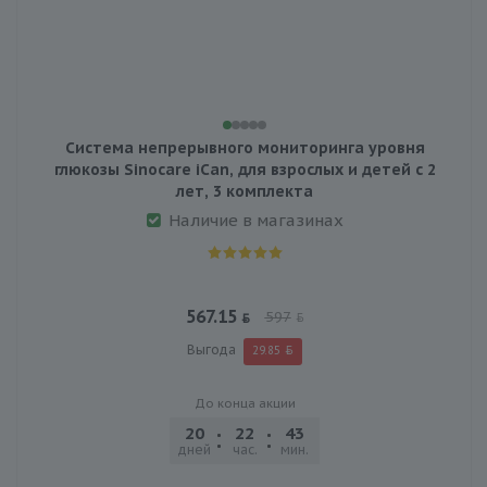
Система непрерывного мониторинга уровня
глюкозы Sinocare iCan, для взрослых и детей с 2
лет, 3 комплекта
Наличие в магазинах
567.15
597
Выгода
29.85
До конца акции
20
22
43
28
дней
час.
мин.
сек.