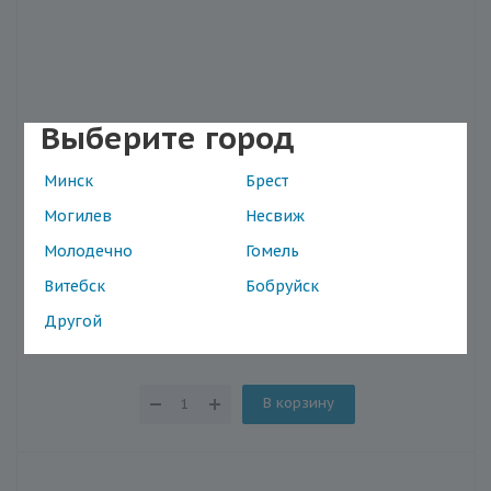
Выберите город
Глюкометр Finetest Файнтест Auto-coding
Минск
Брест
Premium с тест-полосками 50 шт и ланцетами 25
шт
Могилев
Несвиж
Наличие в магазинах
Молодечно
Гомель
Витебск
Бобруйск
Другой
43.87
В корзину