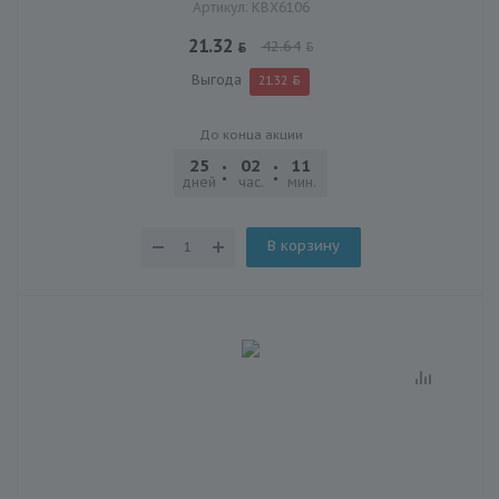
Артикул: KBX6106
21.32
42.64
Выгода
21.32
До конца акции
25
02
10
59
дней
час.
мин.
сек.
В корзину