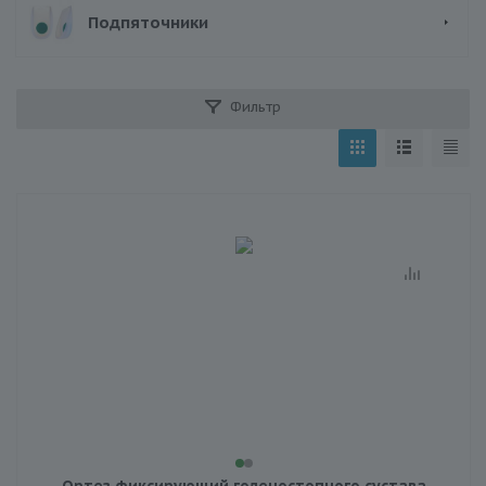
Подпяточники
Фильтр
Ортез фиксирующий голеностопного сустава