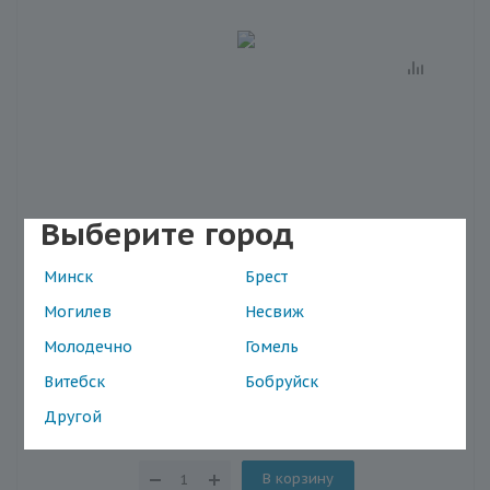
Выберите город
Минск
Брест
Ортез голеностопный Antar АТ53015 UNI
Наличие в магазинах
Могилев
Несвиж
Молодечно
Гомель
Артикул: АТ53015- UNI
Витебск
Бобруйск
9.14
Другой
В корзину