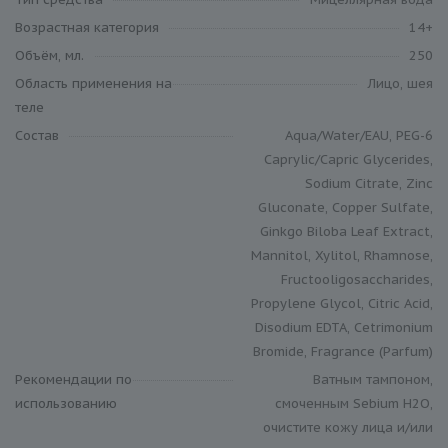
Возрастная категория
14+
Объём, мл.
250
Область применения на
Лицо, шея
теле
Состав
Aqua/Water/EAU, PEG-6
Caprylic/Capric Glycerides,
Sodium Citrate, Zinc
Gluconate, Copper Sulfate,
Ginkgo Biloba Leaf Extract,
Mannitol, Xylitol, Rhamnose,
Fructooligosaccharides,
Propylene Glycol, Citric Acid,
Disodium EDTA, Cetrimonium
Bromide, Fragrance (Parfum)
Рекомендации по
Ватным тампоном,
использованию
смоченным Sebium H2O,
очистите кожу лица и/или