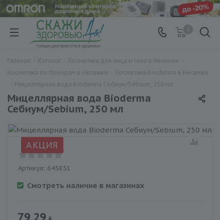
0
Главная
-
Каталог
-
Косметика для лица и тела в Несвиже
-
Косметика по брендам в Несвиже
-
Косметика Bioderma в Несвиже
-
Мицеллярная вода Bioderma Себиум/Sebium, 250 мл
Мицеллярная вода Bioderma
Себиум/Sebium, 250 мл
АКЦИЯ
Артикул:
645851
Смотреть наличие в магазинах
79.29