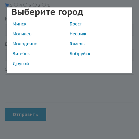
5
4
3
2
1
Выберите город
Имя
*
Минск
Брест
Могилев
Несвиж
Молодечно
Гомель
Email
*
Витебск
Бобруйск
Другой
Отзыв
*
Отправить