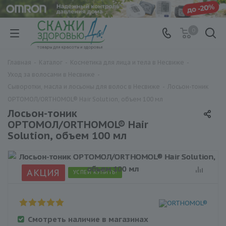
0
Главная
-
Каталог
-
Косметика для лица и тела в Несвиже
-
Уход за волосами в Несвиже
-
Сыворотки, масла и лосьоны для волос в Несвиже
-
Лосьон-тоник
ОРТОМОЛ/ORTHOMOL® Hair Solution, объем 100 мл
Лосьон-тоник
ОРТОМОЛ/ORTHOMOL® Hair
Solution, объем 100 мл
АКЦИЯ
УСПЕЙ КУПИТЬ!
Смотреть наличие в магазинах