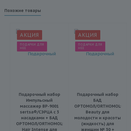
Похожие товары
АКЦИЯ
АКЦИЯ
ПОДАРКИ ДЛЯ
ПОДАРКИ ДЛЯ
НЕЕ
НЕЕ
Подарочный набор
Подарочный набор
Импульсный
БАД
массажер BP-9001
ОРТОМОЛ/ORTHOMOL®
sertsa®/СЭРЦА с 3
Beauty для
насадками + БАД
молодости и красоты
ОРТОМОЛ/ORTHOMOL®
(жидкость) для
Hair Intense для
женщин № 30 +